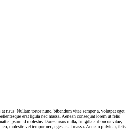
ae at risus. Nullam tortor nunc, bibendum vitae semper a, volutpat eget
 pellentesque erat ligula nec massa. Aenean consequat lorem ut felis
ttis ipsum id molestie. Donec risus nulla, fringilla a rhoncus vitae,
 leo, molestie vel tempor nec, egestas at massa. Aenean pulvinar, felis