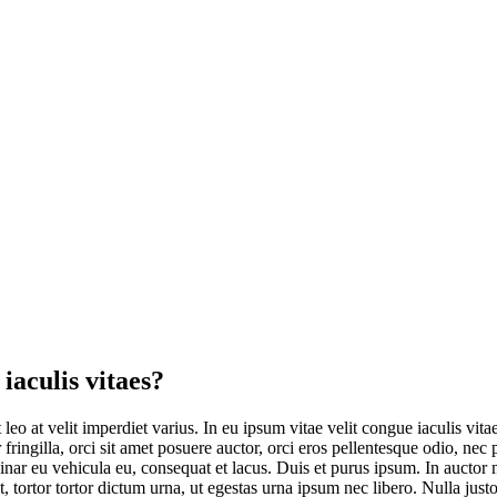
iaculis vitaes?
leo at velit imperdiet varius. In eu ipsum vitae velit congue iaculis vit
 fringilla, orci sit amet posuere auctor, orci eros pellentesque odio, nec
nar eu vehicula eu, consequat et lacus. Duis et purus ipsum. In auctor ma
tortor tortor dictum urna, ut egestas urna ipsum nec libero. Nulla justo