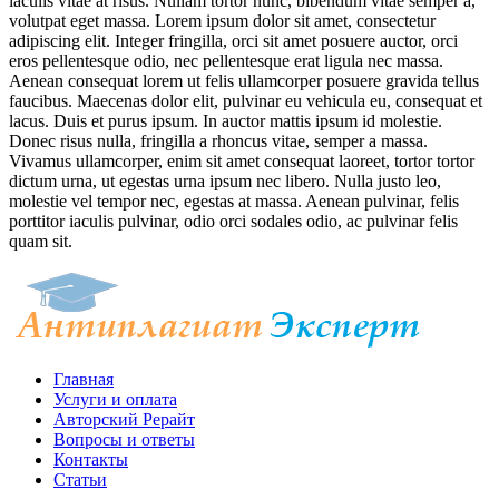
iaculis vitae at risus. Nullam tortor nunc, bibendum vitae semper a,
volutpat eget massa. Lorem ipsum dolor sit amet, consectetur
adipiscing elit. Integer fringilla, orci sit amet posuere auctor, orci
eros pellentesque odio, nec pellentesque erat ligula nec massa.
Aenean consequat lorem ut felis ullamcorper posuere gravida tellus
faucibus. Maecenas dolor elit, pulvinar eu vehicula eu, consequat et
lacus. Duis et purus ipsum. In auctor mattis ipsum id molestie.
Donec risus nulla, fringilla a rhoncus vitae, semper a massa.
Vivamus ullamcorper, enim sit amet consequat laoreet, tortor tortor
dictum urna, ut egestas urna ipsum nec libero. Nulla justo leo,
molestie vel tempor nec, egestas at massa. Aenean pulvinar, felis
porttitor iaculis pulvinar, odio orci sodales odio, ac pulvinar felis
quam sit.
Главная
Услуги и оплата
Авторский Рерайт
Вопросы и ответы
Контакты
Статьи