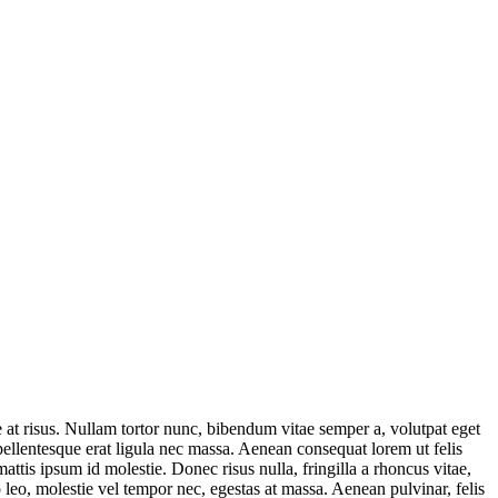
ae at risus. Nullam tortor nunc, bibendum vitae semper a, volutpat eget
 pellentesque erat ligula nec massa. Aenean consequat lorem ut felis
ttis ipsum id molestie. Donec risus nulla, fringilla a rhoncus vitae,
 leo, molestie vel tempor nec, egestas at massa. Aenean pulvinar, felis