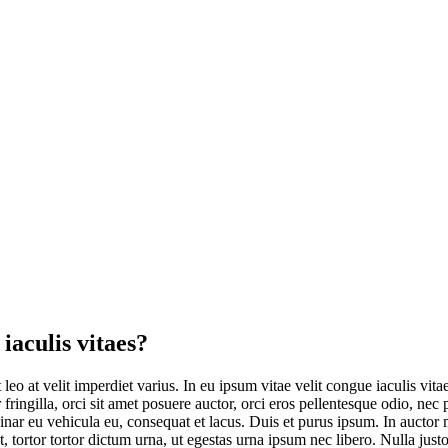
iaculis vitaes?
leo at velit imperdiet varius. In eu ipsum vitae velit congue iaculis vit
 fringilla, orci sit amet posuere auctor, orci eros pellentesque odio, nec
nar eu vehicula eu, consequat et lacus. Duis et purus ipsum. In auctor ma
tortor tortor dictum urna, ut egestas urna ipsum nec libero. Nulla justo