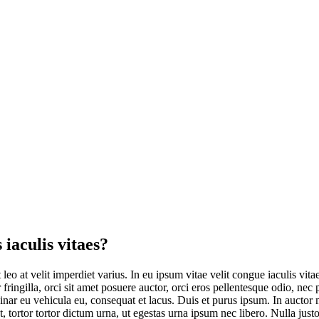
 iaculis vitaes?
leo at velit imperdiet varius. In eu ipsum vitae velit congue iaculis vit
 fringilla, orci sit amet posuere auctor, orci eros pellentesque odio, nec
nar eu vehicula eu, consequat et lacus. Duis et purus ipsum. In auctor ma
tortor tortor dictum urna, ut egestas urna ipsum nec libero. Nulla justo