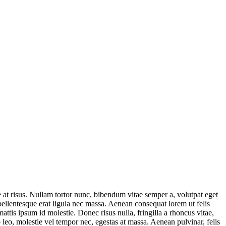
ae at risus. Nullam tortor nunc, bibendum vitae semper a, volutpat eget
 pellentesque erat ligula nec massa. Aenean consequat lorem ut felis
ttis ipsum id molestie. Donec risus nulla, fringilla a rhoncus vitae,
 leo, molestie vel tempor nec, egestas at massa. Aenean pulvinar, felis