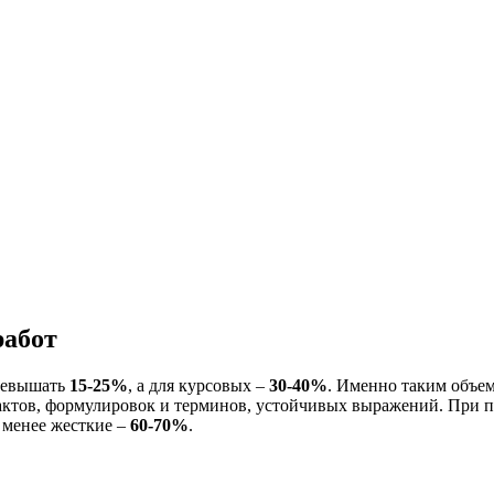
работ
превышать
15-25%
, а для курсовых –
30-40%
. Именно таким объе
актов, формулировок и терминов, устойчивых выражений. При пр
я менее жесткие –
60-70%
.