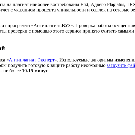
а на плагиат наиболее востребованы Etxt, Адвего Plagiatus, T
тчет с указанием процента уникальности и ссылок на сетевые ре
ит программа «Антиплагиат.ВУЗ». Проверка работы осуществля
таты проверки с помощью этого сервиса принято считать самым
ой
са «
Антиплагиат Эксперт
». Используемые алгоритмы изменения
обы получить готовую к защите работу необходимо
загрузить фа
т не более
10-15 минут
.