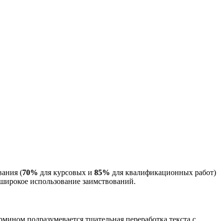
вания (
70%
для курсовых и
85%
для квалификационных работ)
я широкое использование заимствований.
ермином подразумевается тщательная переработка текста с