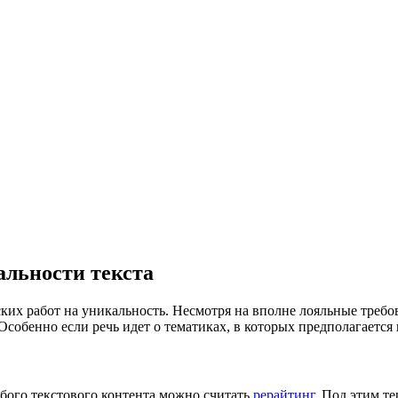
альности текста
ких работ на уникальность. Несмотря на вполне лояльные требо
Особенно если речь идет о тематиках, в которых предполагаетс
ого текстового контента можно считать
рерайтинг
. Под этим т