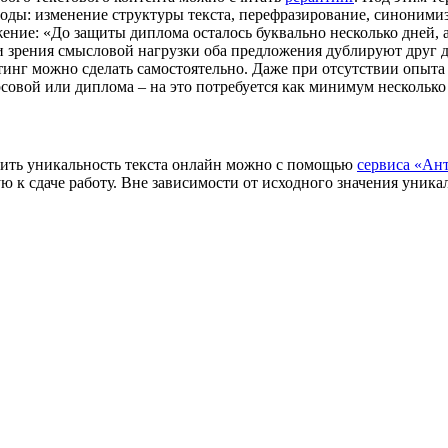
оды: изменение структуры текста, перефразирование, синоними
ние: «До защиты диплома осталось буквально несколько дней, а
ки зрения смысловой нагрузки оба предложения дублируют друг д
тинг можно сделать самостоятельно. Даже при отсутствии опыта
рсовой или диплома – на это потребуется как минимум несколько
ичить уникальность текста онлайн можно с помощью
сервиса «Ан
вую к сдаче работу. Вне зависимости от исходного значения уни