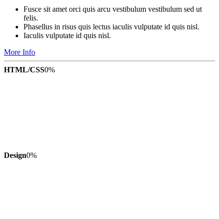
Fusce sit amet orci quis arcu vestibulum vestibulum sed ut
felis.
Phasellus in risus quis lectus iaculis vulputate id quis nisl.
Iaculis vulputate id quis nisl.
More Info
HTML/CSS
0
%
Design
0
%