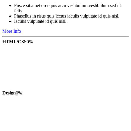
Fusce sit amet orci quis arcu vestibulum vestibulum sed ut
felis.
Phasellus in risus quis lectus iaculis vulputate id quis nisl.
Iaculis vulputate id quis nisl.
More Info
HTML/CSS
0
%
Design
0
%